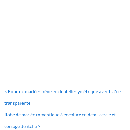
ROBE DE MARIÉE SIRÈNE
Robe De Mariée Sirène Style Boho
36
€
< Robe de mariée sirène en dentelle symétrique avec traîne
transparente
Robe de mariée romantique à encolure en demi-cercle et
corsage dentellé >