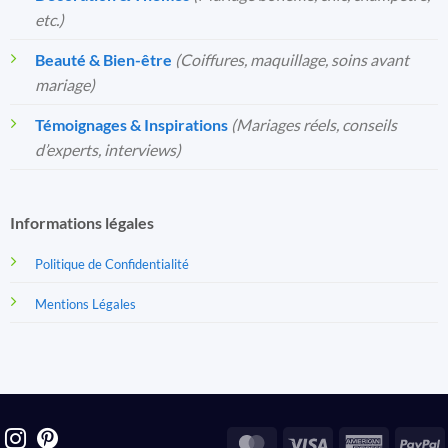
etc.)
Beauté & Bien-être
(Coiffures, maquillage, soins avant
mariage)
Témoignages & Inspirations
(Mariages réels, conseils
d’experts, interviews)
Informations légales
Politique de Confidentialité
Mentions Légales
MasterCard
Visa
America
P