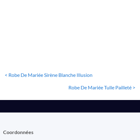
ROBE DE MARIÉE SIRÈNE
Robe De Mariée Sirène Style Boho
36
€
< Robe De Mariée Sirène Blanche Illusion
Robe De Mariée Tulle Pailleté >
Coordonnées