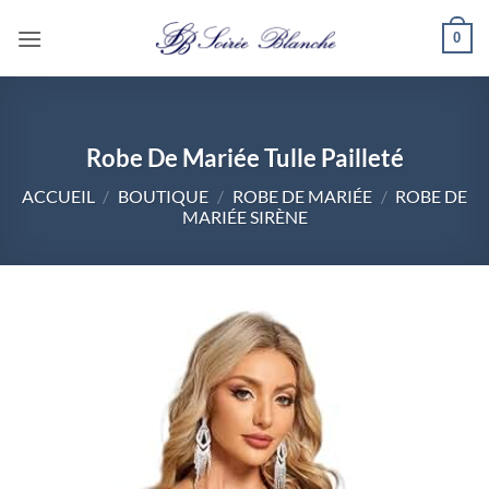
Passer
0
au
contenu
Robe De Mariée Tulle Pailleté
ACCUEIL
/
BOUTIQUE
/
ROBE DE MARIÉE
/
ROBE DE
MARIÉE SIRÈNE