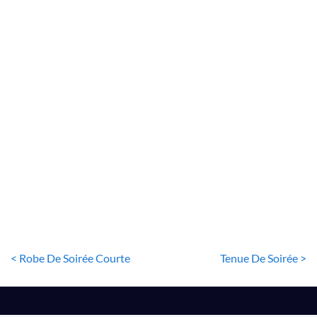
ROBE DE SOIRÉE
Robe De Soirée Sexy
22
€
< Robe De Soirée Courte
Tenue De Soirée >