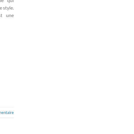
le qui
 style.
st une
mentaire