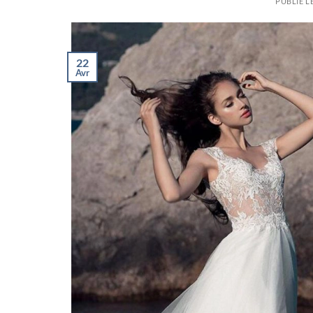
PUBLIÉ L
22
Avr