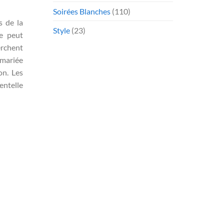
Soirées Blanches
(110)
s de la
Style
(23)
be peut
erchent
 mariée
on. Les
entelle