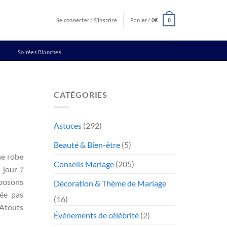
Se connecter / S’inscrire
Panier /
0
€
0
Soirées Blanches
CATÉGORIES
Astuces
(292)
Beauté & Bien-être
(5)
ne robe
Conseils Mariage
(205)
 jour ?
posons
Décoration & Thème de Mariage
iée pas
(16)
 Atouts
Événements de célébrité
(2)