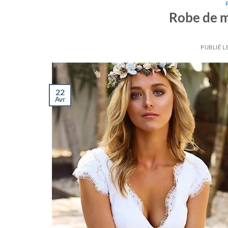
Robe de m
PUBLIÉ L
22
Avr