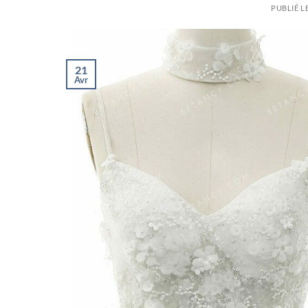
PUBLIÉ L
21
Avr