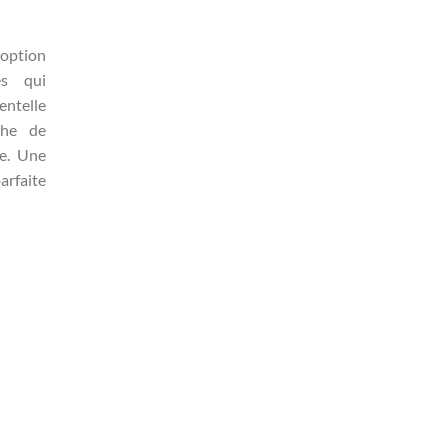
option
es qui
entelle
che de
ée. Une
arfaite