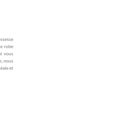
ossesse
ne robe
ui vous
e, nous
éale et