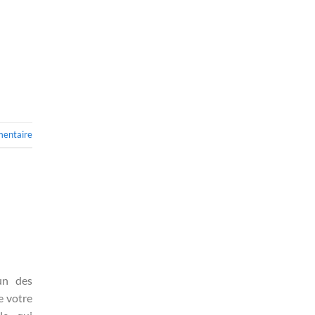
mentaire
un des
e votre