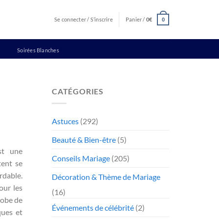
Se connecter / S’inscrire
Panier /
0
€
0
Soirées Blanches
CATÉGORIES
Astuces
(292)
Beauté & Bien-être
(5)
st une
Conseils Mariage
(205)
tent se
rdable.
Décoration & Thème de Mariage
our les
(16)
robe de
Événements de célébrité
(2)
ques et