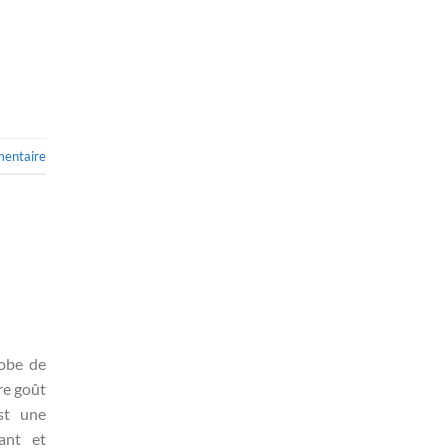
mentaire
robe de
re goût
st une
ant et