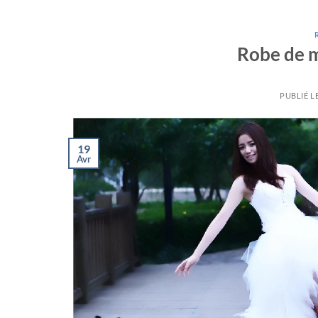
Robe de m
PUBLIÉ L
19
Avr