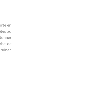
urte en
êtes au
 donner
robe de
ruiner.