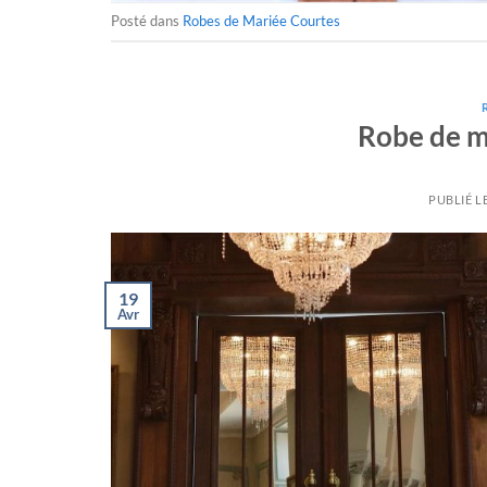
Posté dans
Robes de Mariée Courtes
Robe de m
PUBLIÉ L
19
Avr