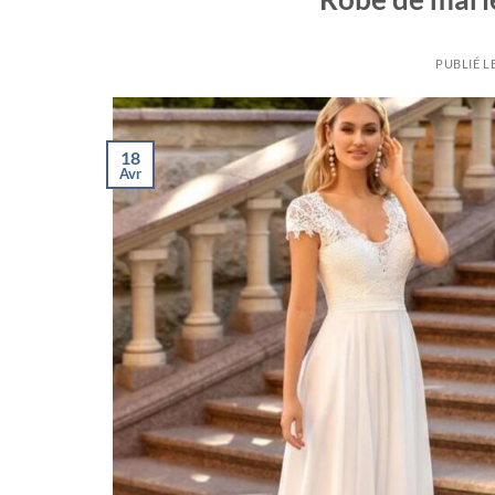
PUBLIÉ L
18
Avr