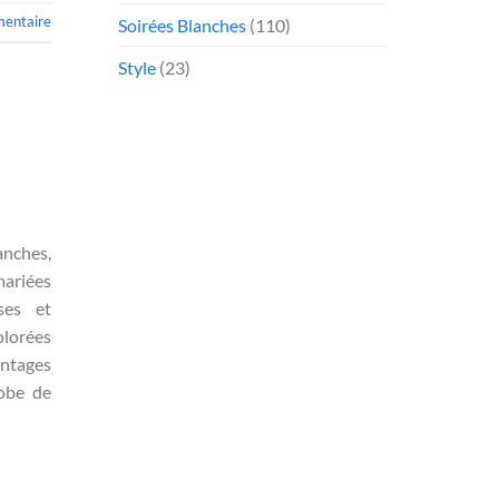
mentaire
Soirées Blanches
(110)
Style
(23)
anches,
mariées
ses et
lorées
antages
obe de