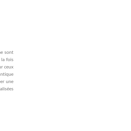
me sont
la fois
ur ceux
antique
éer une
alisées