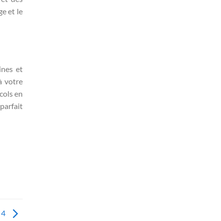
e et le
ines et
à votre
cols en
parfait
 4