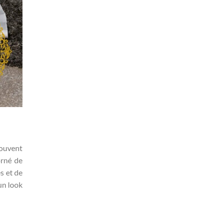
souvent
orné de
s et de
un look