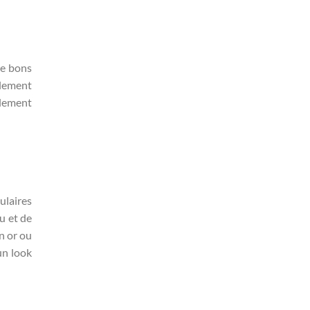
de bons
alement
alement
ulaires
u et de
n or ou
un look