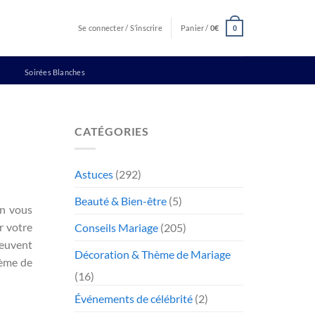
Se connecter / S’inscrire
Panier /
0
€
0
Soirées Blanches
CATÉGORIES
Astuces
(292)
Beauté & Bien-être
(5)
in vous
r votre
Conseils Mariage
(205)
peuvent
Décoration & Thème de Mariage
hème de
(16)
Événements de célébrité
(2)