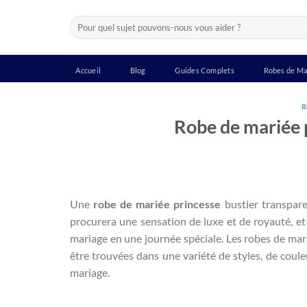
Passer
Recherche
au
pour :
contenu
Accueil
Blog
Guides Complets
Robes de Ma
R
Robe de mariée 
Une
robe de mariée princesse
bustier transpare
procurera une sensation de luxe et de royauté, e
mariage en une journée spéciale. Les robes de mar
être trouvées dans une variété de styles, de coule
mariage.