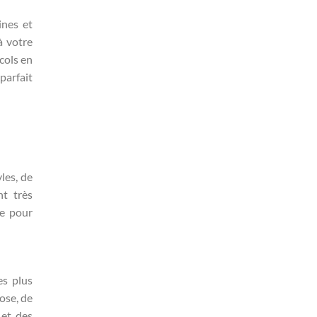
ines et
à votre
cols en
parfait
les, de
nt très
le pour
es plus
ose, de
 et des