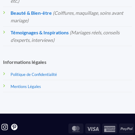
etc.)
Beauté & Bien-être
(Coiffures, maquillage, soins avant
mariage)
Témoignages & Inspirations
(Mariages réels, conseils
d’experts, interviews)
Informations légales
Politique de Confidentialité
Mentions Légales
MasterCard
Visa
America
P