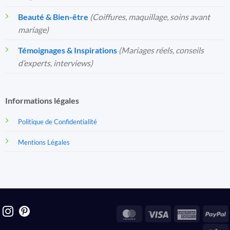
Beauté & Bien-être
(Coiffures, maquillage, soins avant
mariage)
Témoignages & Inspirations
(Mariages réels, conseils
d’experts, interviews)
Informations légales
Politique de Confidentialité
Mentions Légales
MasterCard
Visa
America
P
Express