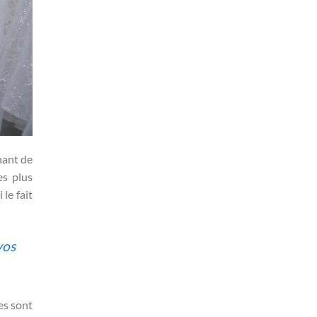
nnant de
es plus
le fait
vos
es sont