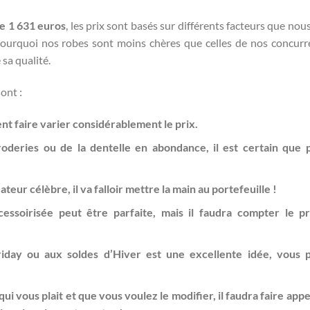
e 1 631 euros
, les prix sont basés sur différents facteurs que nou
r pourquoi nos robes sont moins chères que celles de nos concurr
sa qualité.
ont :
uvent faire varier considérablement le prix.
oderies ou de la dentelle en abondance, il est certain que 
teur célèbre, il va falloir mettre la main au portefeuille !
essoirisée peut être parfaite, mais il faudra compter le p
riday ou aux soldes d’Hiver est une excellente idée, vous 
ui vous plait et que vous voulez le modifier, il faudra faire appe