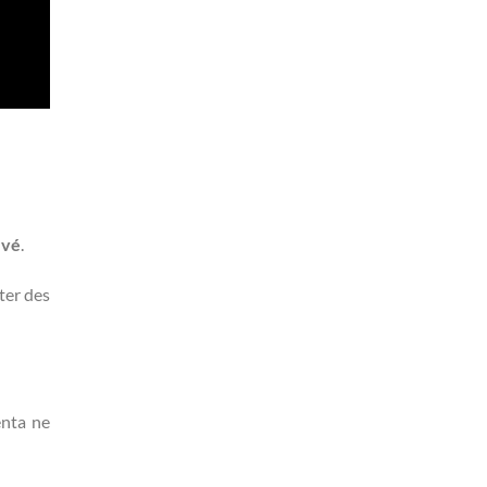
evé
.
ter des
enta ne