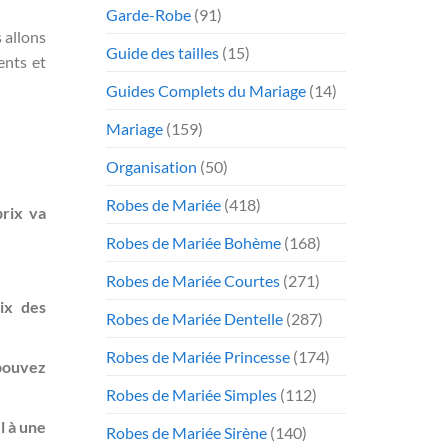
Garde-Robe
(91)
s allons
Guide des tailles
(15)
ents et
Guides Complets du Mariage
(14)
Mariage
(159)
Organisation
(50)
Robes de Mariée
(418)
prix va
Robes de Mariée Bohème
(168)
Robes de Mariée Courtes
(271)
rix des
Robes de Mariée Dentelle
(287)
Robes de Mariée Princesse
(174)
pouvez
Robes de Mariée Simples
(112)
l à une
Robes de Mariée Sirène
(140)