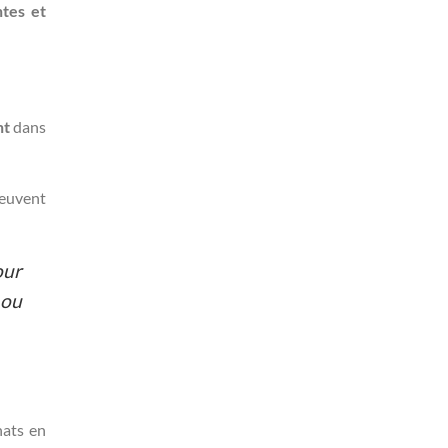
ntes et
nt
dans
peuvent
our
 ou
hats en