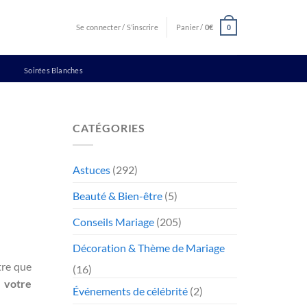
Se connecter / S’inscrire
Panier /
0
€
0
Soirées Blanches
CATÉGORIES
Astuces
(292)
Beauté & Bien-être
(5)
Conseils Mariage
(205)
Décoration & Thème de Mariage
tre que
(16)
e votre
Événements de célébrité
(2)