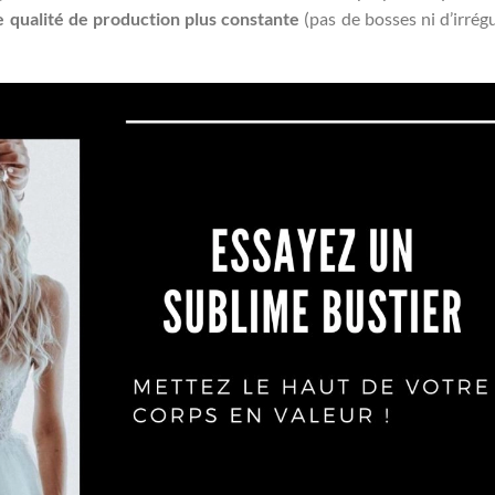
 qualité de production plus constante
(pas de bosses ni d’irrégu