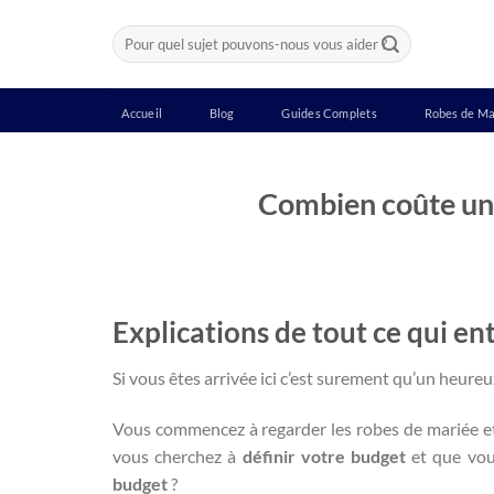
Passer
Recherche
au
pour :
contenu
Accueil
Blog
Guides Complets
Robes de Ma
Combien coûte une
Explications de tout ce qui en
Si vous êtes arrivée ici c’est surement qu’un heure
Vous commencez à regarder les robes de mariée et
vous cherchez à
définir votre budget
et que vou
budget
?