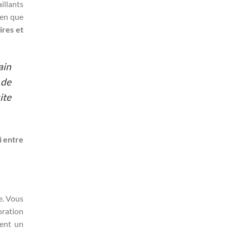
illants
ien que
ires et
ain
 de
ite
i entre
e. Vous
oration
rent un