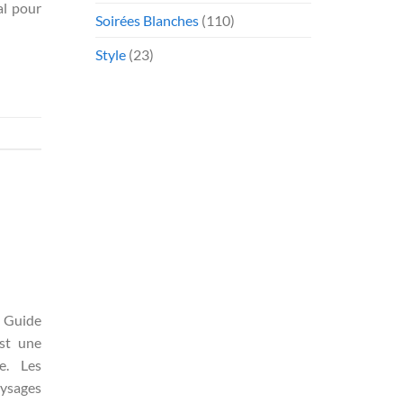
al pour
Soirées Blanches
(110)
Style
(23)
 Guide
est une
e. Les
aysages