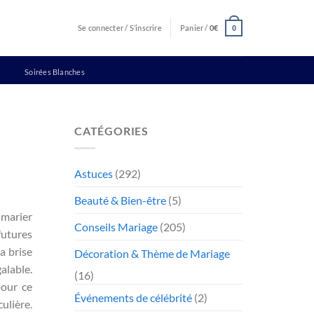
Se connecter / S’inscrire
Panier /
0
€
0
Soirées Blanches
CATÉGORIES
Astuces
(292)
Beauté & Bien-être
(5)
 marier
Conseils Mariage
(205)
futures
la brise
Décoration & Thème de Mariage
alable.
(16)
pour ce
Événements de célébrité
(2)
ulière.