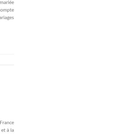
 mariée
compte
ariages
 France
et à la