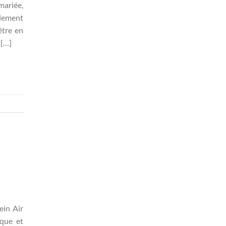
mariée,
ulement
être en
 […]
ein Air
ique et