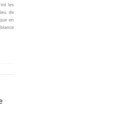
rmi les
lieu de
ïque en
mbiance
e