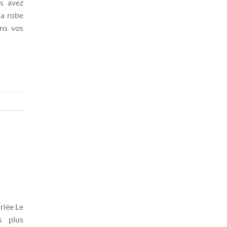
us avez
la robe
ans vos
riée Le
s plus