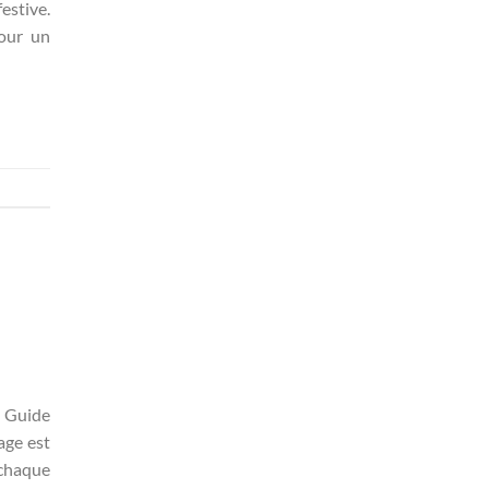
stive.
our un
 Guide
age est
 chaque