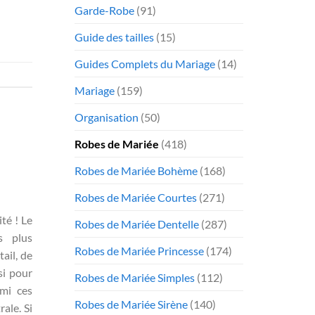
Garde-Robe
(91)
Guide des tailles
(15)
Guides Complets du Mariage
(14)
Mariage
(159)
Organisation
(50)
Robes de Mariée
(418)
Robes de Mariée Bohème
(168)
Robes de Mariée Courtes
(271)
té ! Le
Robes de Mariée Dentelle
(287)
s plus
Robes de Mariée Princesse
(174)
ail, de
si pour
Robes de Mariée Simples
(112)
rmi ces
Robes de Mariée Sirène
(140)
ale. Si