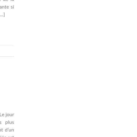
ante si
[…]
Le jour
s plus
nt d’un