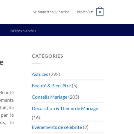
Se connecter / S’inscrire
Panier /
0
€
0
Soirées Blanches
CATÉGORIES
e
Astuces
(292)
Beauté & Bien-être
(5)
 Beauté
Conseils Mariage
(205)
moments
fait, de
Décoration & Thème de Mariage
 par le
(16)
ts, le
Événements de célébrité
(2)