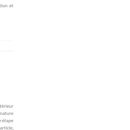
tion et
térieur
 nature
e étape
rticle,