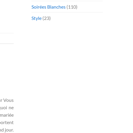
Soirées Blanches
(110)
Style
(23)
ur Vous
quoi ne
 mariée
portent
nd jour.