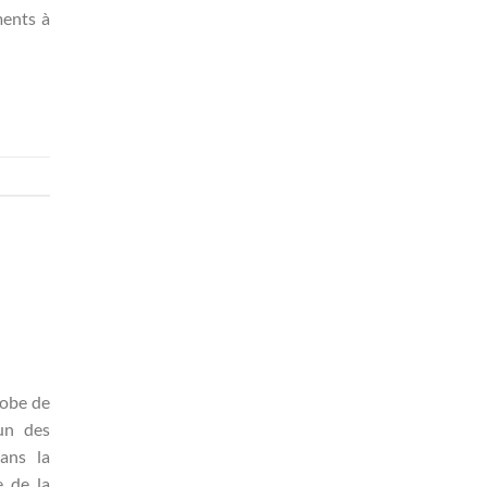
ments à
Robe de
un des
ans la
e de la