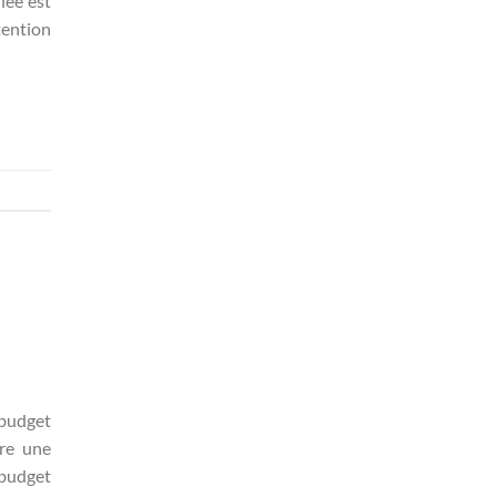
iée est
tention
 budget
re une
 budget