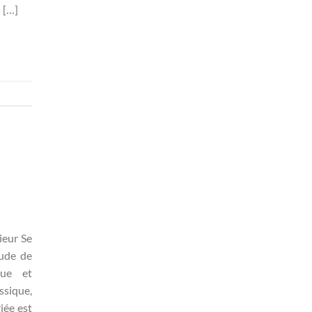
s […]
ieur Se
tude de
que et
ssique,
iée est