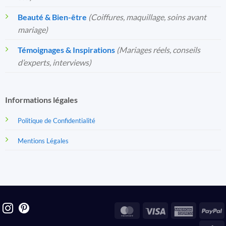
Beauté & Bien-être
(Coiffures, maquillage, soins avant
mariage)
Témoignages & Inspirations
(Mariages réels, conseils
d’experts, interviews)
Informations légales
Politique de Confidentialité
Mentions Légales
MasterCard
Visa
America
P
Express