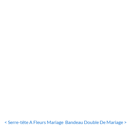
BIJOUX DE TÊTE
Couronne De Mariée Princesse
10
€
< Serre-tête A Fleurs Mariage
Bandeau Double De Mariage >