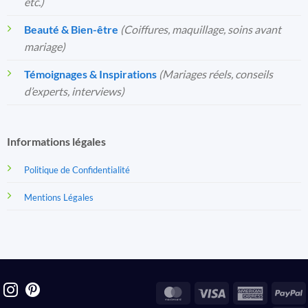
etc.)
Beauté & Bien-être
(Coiffures, maquillage, soins avant
mariage)
Témoignages & Inspirations
(Mariages réels, conseils
d’experts, interviews)
Informations légales
Politique de Confidentialité
Mentions Légales
MasterCard
Visa
America
P