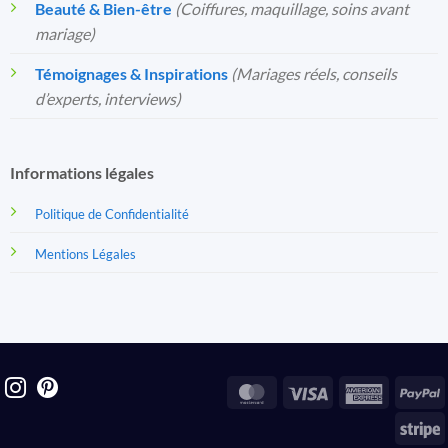
Beauté & Bien-être
(Coiffures, maquillage, soins avant
mariage)
Témoignages & Inspirations
(Mariages réels, conseils
d’experts, interviews)
Informations légales
Politique de Confidentialité
Mentions Légales
MasterCard
Visa
America
P
Express
S