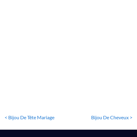
BIJOUX DE TÊTE
Couronne De Mariée Princesse
10
€
< Bijou De Tête Mariage
Bijou De Cheveux >