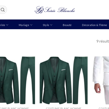
riée
Mariage
Style
Beauté
Décoration & Thème
9 résult
TUME BLANC HOMME
COSTUME BLANC HOMME
COSTU