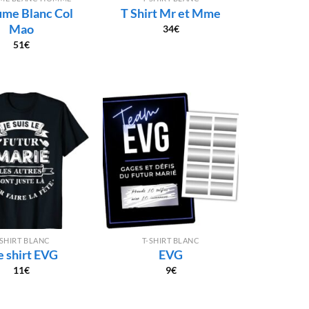
me Blanc Col
T Shirt Mr et Mme
Mao
34
€
51
€
-SHIRT BLANC
T-SHIRT BLANC
e shirt EVG
EVG
11
€
9
€