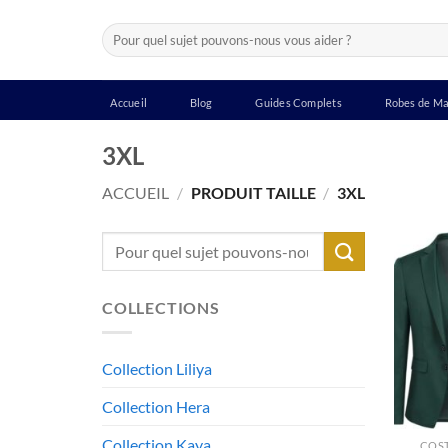
Passer
Recherche
au
pour :
contenu
Accueil
Blog
Guides Complets
Robes de Ma
3XL
ACCUEIL
/
PRODUIT TAILLE
/
3XL
Recherche
pour :
COLLECTIONS
Collection Liliya
Collection Hera
Collection Kaya
COS