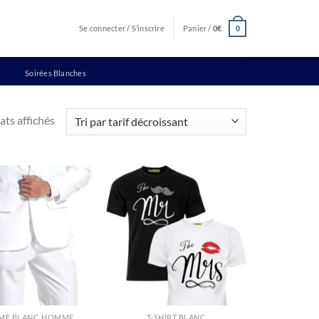
Se connecter / S’inscrire
Panier /
0
€
0
Soirées Blanches
Trié
ats affichés
par
prix
décroissant
ME BLANC HOMME
T-SHIRT BLANC