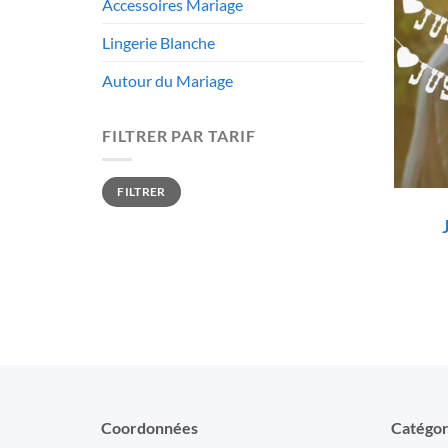
Accessoires Mariage
Lingerie Blanche
Autour du Mariage
FILTRER PAR TARIF
Prix
Prix
FILTRER
min
max
Coordonnées
Catégor