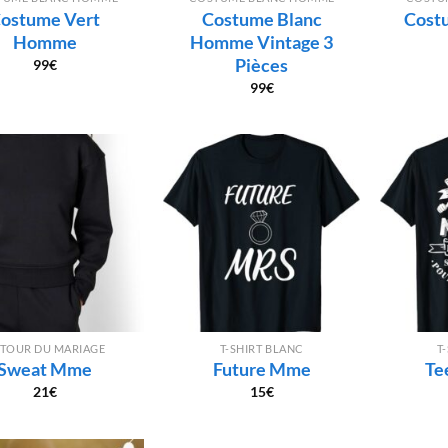
ostume Vert
Costume Blanc
Costu
Homme
Homme Vintage 3
Pièces
99
€
99
€
TOUR DU MARIAGE
T-SHIRT BLANC
T
Sweat Mme
Future Mme
Te
21
€
15
€