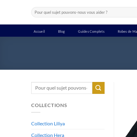
Passer
Recherche
au
pour :
contenu
Accueil
Blog
Guides Complets
Robes de Ma
Recherche
pour :
COLLECTIONS
Collection Liliya
Collection Hera