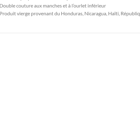
Double couture aux manches et à l’ourlet inférieur
 Produit vierge provenant du Honduras, Nicaragua, Haïti, Républ
T-SHIRT BLANC
T-SHIRT BLANC
T
irt d’origine Pepe
Chemise T-Homme de
Crée
ns à étirement N
Pepe Jeans
bou