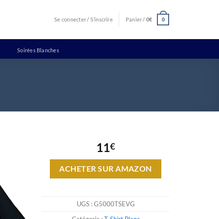
Se connecter / S’inscrire
Panier /
0
€
0
Soirées Blanches
11
€
ACHETER SUR AMAZON
UGS :
G5000TSEVG
Catégorie :
T-Shirt Blanc