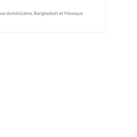
ique dominicaine, Bangladesh et Mexique
-SHIRT BLANC
T-SHIRT BLANC
z votre merch
Lot de 3 T-Shirts
tique T-Shirt
Fondamentaux