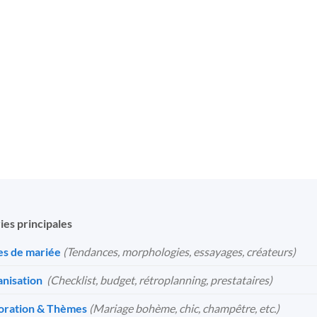
Homme
25
€
18
€
ies principales
s de mariée
(Tendances, morphologies, essayages, créateurs)
nisation
️
(Checklist, budget, rétroplanning, prestataires)
oration & Thèmes
(Mariage bohème, chic, champêtre, etc.)