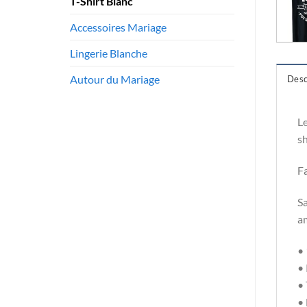
T-Shirt Blanc
Accessoires Mariage
Lingerie Blanche
Autour du Mariage
Desc
Le
sh
Fa
Sa
am
•
• 
• 
• 