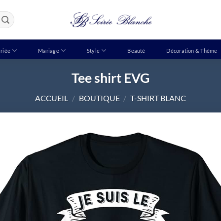
riée
Mariage
Style
Beauté
Décoration & Thème
Tee shirt EVG
ACCUEIL
/
BOUTIQUE
/
T-SHIRT BLANC