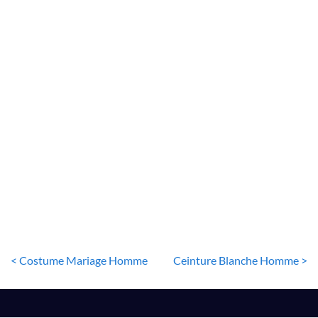
COSTUME BLANC HOMME
Costume Vert Homme
99
€
< Costume Mariage Homme
Ceinture Blanche Homme >