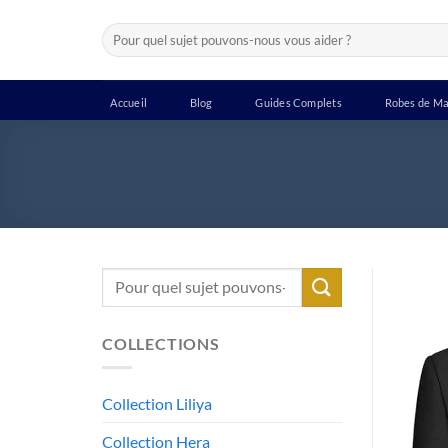
Passer
Recherche
au
pour :
contenu
Accueil
Blog
Guides Complets
Robes de Ma
Recherche
pour :
COLLECTIONS
Collection Liliya
Collection Hera