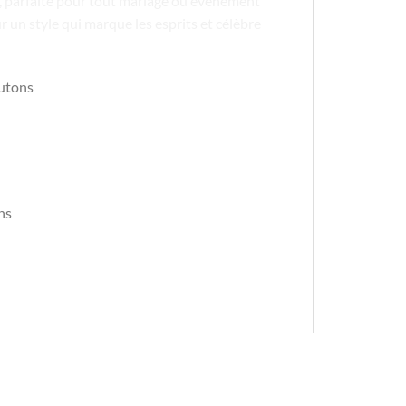
ée, parfaite pour tout mariage ou événement
r un style qui marque les esprits et célèbre
outons
ns