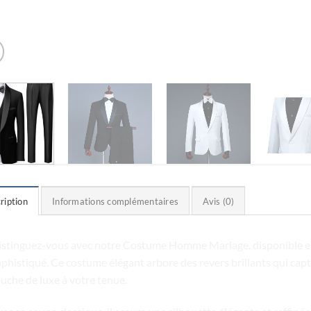
ription
Informations complémentaires
Avis (0)
istinguez-vous avec notre Costume Homme Mariage, disponible en b
phistiqué. Ce costume élégant arbore des revers brillants qui cap
uche de luxe à votre tenue.