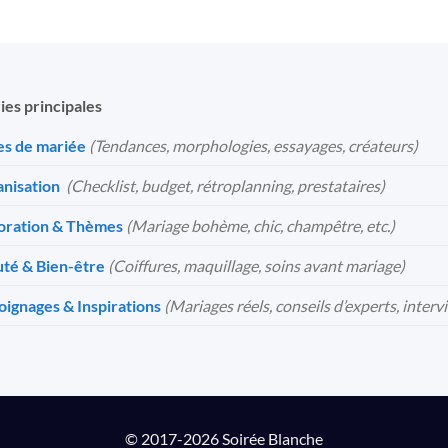
ies principales
s de mariée
(Tendances, morphologies, essayages, créateurs)
nisation
️
(Checklist, budget, rétroplanning, prestataires)
oration & Thèmes
(Mariage bohème, chic, champêtre, etc.)
té & Bien-être
(Coiffures, maquillage, soins avant mariage)
ignages & Inspirations
(Mariages réels, conseils d’experts, interv
© 2017-2026 Soirée Blanche