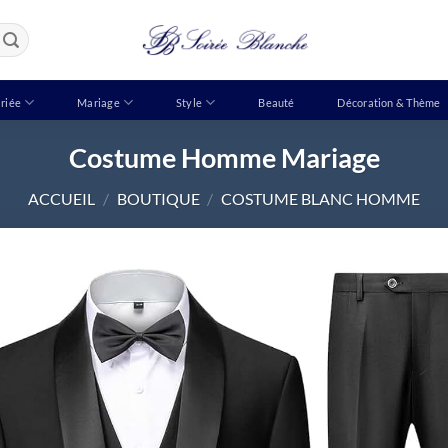
riée
Mariage
Style
Beauté
Décoration & Thème
Costume Homme Mariage
ACCUEIL
/
BOUTIQUE
/
COSTUME BLANC HOMME