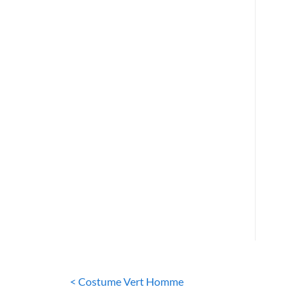
CO
C
< Costume Vert Homme