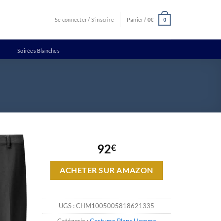
Se connecter / S’inscrire
Panier /
0
€
0
Soirées Blanches
92
€
ACHETER SUR AMAZON
UGS :
CHM1005005818621335
Catégorie :
Costume Blanc Homme