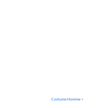
ME BLANC HOMME
COSTUME BLANC HOMME
tume Homme
Costume Vert
Homme
179
€
99
€
Costume Homme >