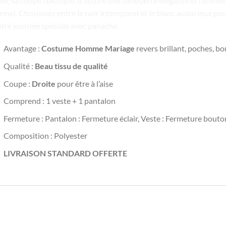
ec sa coupe classique, il assure une silhouette élégante et raffin
rmel. Choisissez entre le noir intemporel et le blanc audacieux pou
tre journée spéciale avec panache.
Avantage :
Costume Homme Mariage
revers brillant, poches, b
Qualité :
Beau tissu de qualité
Coupe :
Droite
pour être à l’aise
Comprend : 1 veste + 1 pantalon
Fermeture : Pantalon : Fermeture éclair, Veste : Fermeture bouto
Composition : Polyester
LIVRAISON STANDARD OFFERTE