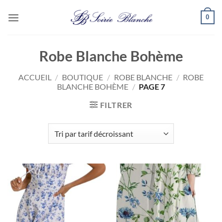
Passer
0
au
contenu
Robe Blanche Bohème
ACCUEIL
/
BOUTIQUE
/
ROBE BLANCHE
/
ROBE
BLANCHE BOHÈME
/
PAGE 7
FILTRER