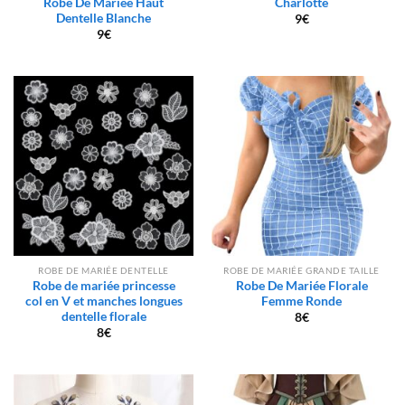
Robe De Mariée Haut
Charlotte
Dentelle Blanche
9
€
9
€
ROBE DE MARIÉE DENTELLE
ROBE DE MARIÉE GRANDE TAILLE
Robe de mariée princesse
Robe De Mariée Florale
col en V et manches longues
Femme Ronde
dentelle florale
8
€
8
€