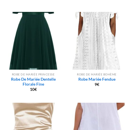
ROBE DE MARIÉE PRINCESSE
ROBE DE MARIÉE BOHÈME
Robe De Mariée Dentelle
Robe Mariée Fendue
Florale Fine
9
€
10
€