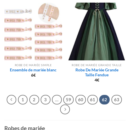
ROBE DE MARIÉE SIMPLE
ROBE DE MARIÉE GRANDE TAILLE
Ensemble de mariée blanc
Robe De Mariée Grande
Taille Fendue
6
€
4
€
1
2
3
…
59
60
61
62
63
Robes de mariée