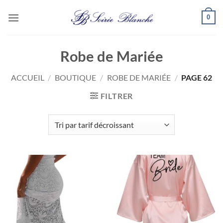
Passer
0
au
contenu
Robe de Mariée
ACCUEIL
/
BOUTIQUE
/
ROBE DE MARIÉE
/
PAGE 62
FILTRER