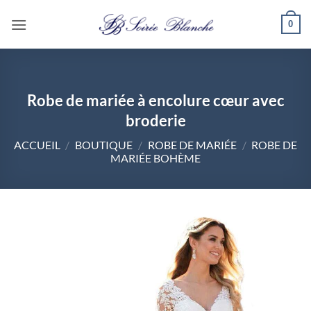
Passer
0
au
contenu
Robe de mariée à encolure cœur avec
broderie
ACCUEIL
/
BOUTIQUE
/
ROBE DE MARIÉE
/
ROBE DE
MARIÉE BOHÈME