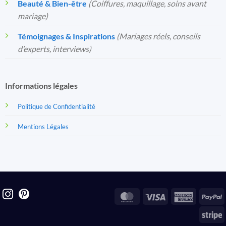
Beauté & Bien-être
(Coiffures, maquillage, soins avant
mariage)
Témoignages & Inspirations
(Mariages réels, conseils
d’experts, interviews)
Informations légales
Politique de Confidentialité
Mentions Légales
MasterCard
Visa
America
P
Express
S