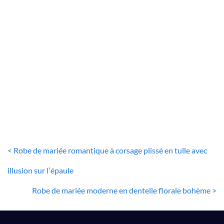
ROBE DE MARIÉE BOHÈME
Robe De Mariée Bohème Blanche
222
€
< Robe de mariée romantique à corsage plissé en tulle avec
illusion sur lʼépaule
Robe de mariée moderne en dentelle florale bohème >