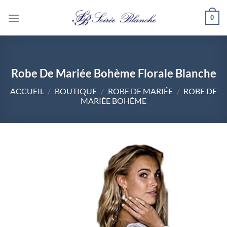
Passer
0
au
contenu
Robe De Mariée Bohème Florale Blanche
ACCUEIL
/
BOUTIQUE
/
ROBE DE MARIÉE
/
ROBE DE
MARIÉE BOHÈME