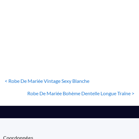
ROBE DE MARIÉE BOHÈME
Robe De Mariée Bohème Blanche
222
€
< Robe De Mariée Vintage Sexy Blanche
Robe De Mariée Bohème Dentelle Longue Traîne >
Coordonnées