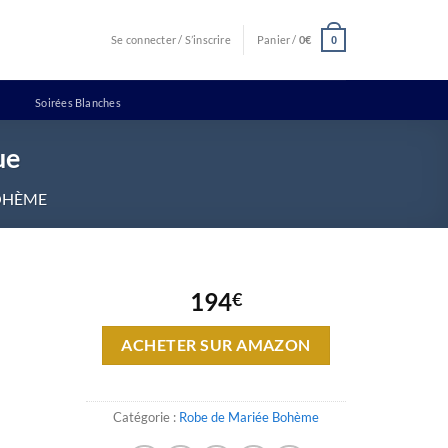
Se connecter / S’inscrire
Panier /
0
€
0
Soirées Blanches
ue
OHÈME
194
€
ACHETER SUR AMAZON
Catégorie :
Robe de Mariée Bohème