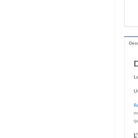
Desc
D
L
U
R
ma
qu
L