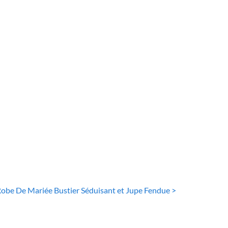
DE MARIÉE BOHÈME
ROBE DE MARIÉE BOHÈME
e De Mariée
Robe De Mariée
sse Scintillante
Bohème Blanche
iques Florales
222
€
20
€
obe De Mariée Bustier Séduisant et Jupe Fendue >