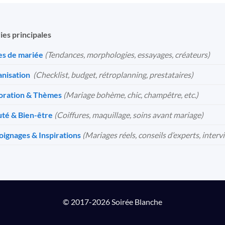
ies principales
s de mariée
(Tendances, morphologies, essayages, créateurs)
nisation
️
(Checklist, budget, rétroplanning, prestataires)
oration & Thèmes
(Mariage bohème, chic, champêtre, etc.)
té & Bien-être
(Coiffures, maquillage, soins avant mariage)
ignages & Inspirations
(Mariages réels, conseils d’experts, interv
© 2017-2026 Soirée Blanche