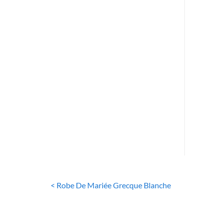
RO
R
B
< Robe De Mariée Grecque Blanche