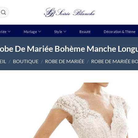
riée
Mariage
Style
Beauté
Décoration & Thème
obe De Mariée Bohème Manche Long
EIL
/
BOUTIQUE
/
ROBE DE MARIÉE
/
ROBE DE MARIÉE B