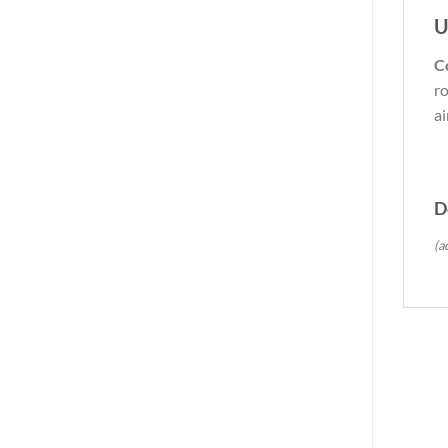
U
C
ro
ai
D
(a