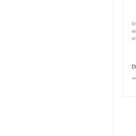
En
él
N’
D
(a