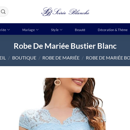
riée
Mariage
Style
Beauté
Décoration & Thème
Robe De Mariée Bustier Blanc
EIL
/
BOUTIQUE
/
ROBE DE MARIÉE
/
ROBE DE MARIÉE B