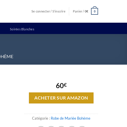
Se connecter / S’inscrire
Panier /
0
€
0
Soirées Blanches
OHÈME
60
€
ACHETER SUR AMAZON
Catégorie :
Robe de Mariée Bohème