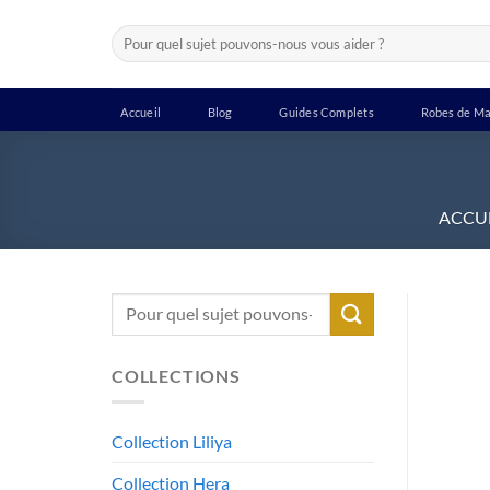
Passer
Recherche
au
pour :
contenu
Accueil
Blog
Guides Complets
Robes de Ma
ACCU
Recherche
pour :
COLLECTIONS
Collection Liliya
Collection Hera