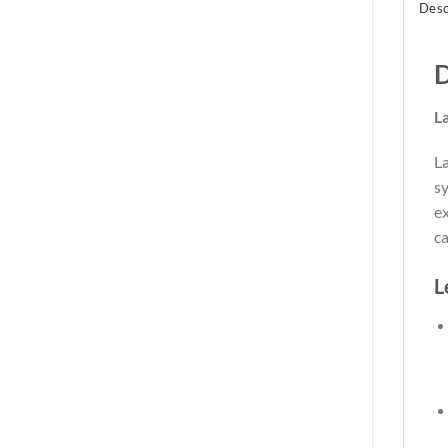
Desc
D
L
La
sy
ex
ca
L