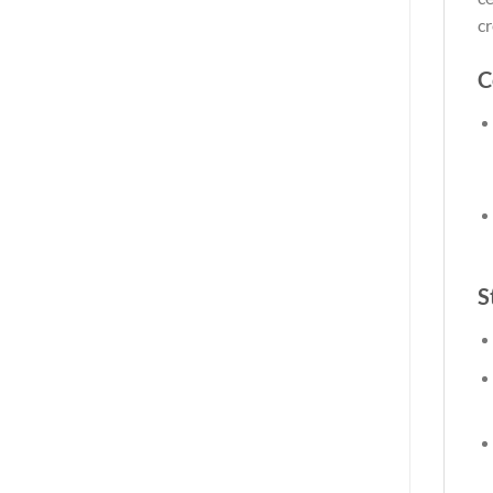
cr
C
S