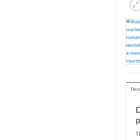
Desc
D
p
T