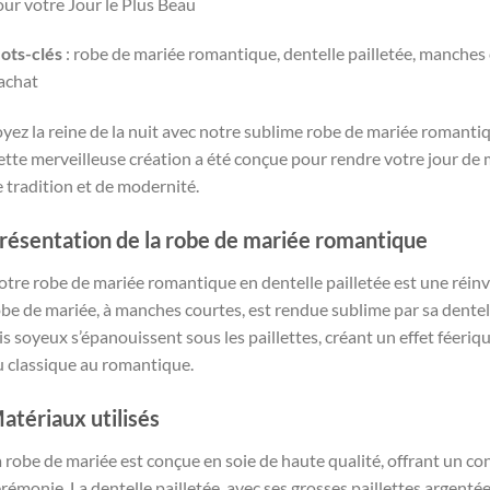
ur votre Jour le Plus Beau
ots-clés
: robe de mariée romantique, dentelle pailletée, manches c
achat
yez la reine de la nuit avec notre sublime robe de mariée romantiq
tte merveilleuse création a été conçue pour rendre votre jour de 
 tradition et de modernité.
résentation de la robe de mariée romantique
tre robe de mariée romantique en dentelle pailletée est une réinv
be de mariée, à manches courtes, est rendue sublime par sa dentell
is soyeux s’épanouissent sous les paillettes, créant un effet féeriq
u classique au romantique.
atériaux utilisés
 robe de mariée est conçue en soie de haute qualité, offrant un co
rémonie. La dentelle pailletée, avec ses grosses paillettes argenté