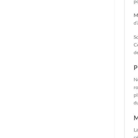
po
M
d’
So
Ce
de
P
No
ro
pl
d
M
La
cé