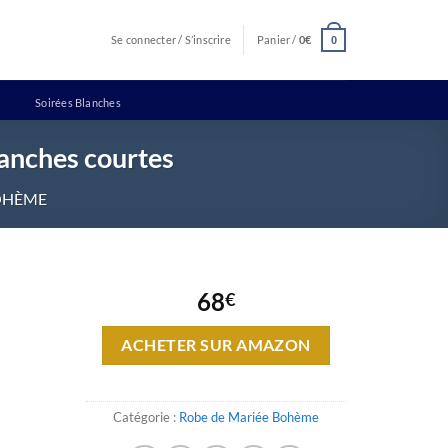
Se connecter / S’inscrire
Panier /
0
€
0
Soirées Blanches
manches courtes
OHÈME
68
€
ACHETER SUR AMAZON
Catégorie :
Robe de Mariée Bohème