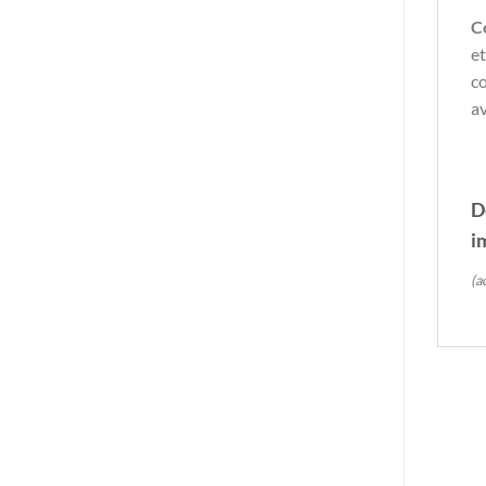
C
et
co
a
D
i
(a