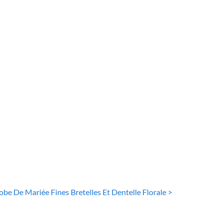
DE MARIÉE BOHÈME
ROBE DE MARIÉE BOHÈME
e De Mariée
Robe De Mariée
sse Scintillante
Bohème Blanche
iques Florales
222
€
20
€
obe De Mariée Fines Bretelles Et Dentelle Florale >