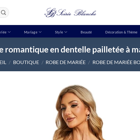
riée
Mariage
Style
Beauté
Décoration & Thème
 romantique en dentelle pailletée à 
EIL
/
BOUTIQUE
/
ROBE DE MARIÉE
/
ROBE DE MARIÉE B