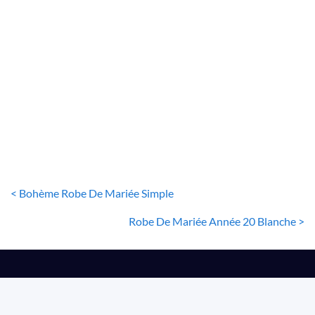
ROBE DE MARIÉE BOHÈME
Robe De Mariée Bohème Blanche
222
€
< Bohème Robe De Mariée Simple
Robe De Mariée Année 20 Blanche >