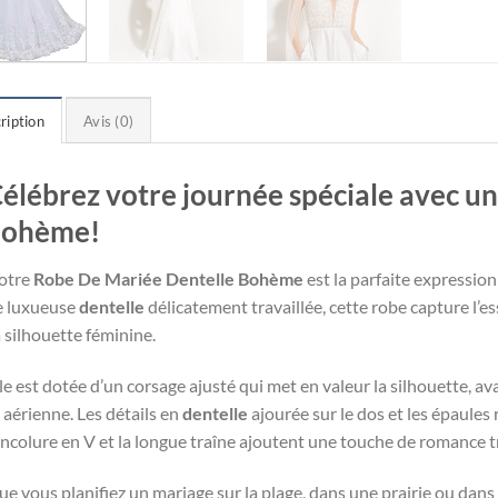
ription
Avis (0)
élébrez votre journée spéciale avec u
bohème!
otre
Robe De Mariée Dentelle Bohème
est la parfaite expression
e luxueuse
dentelle
délicatement travaillée, cette robe capture l’e
 silhouette féminine.
le est dotée d’un corsage ajusté qui met en valeur la silhouette, a
 aérienne. Les détails en
dentelle
ajourée sur le dos et les épaules
encolure en V et la longue traîne ajoutent une touche de romance t
e vous planifiez un mariage sur la plage, dans une prairie ou dans 