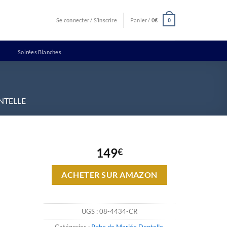
Se connecter / S’inscrire
Panier /
0
€
0
Soirées Blanches
NTELLE
149
€
ACHETER SUR AMAZON
UGS :
08-4434-CR
Catégories :
Robe de Mariée Dentelle
,