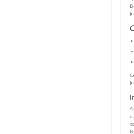
D
jo
C
C
jo
I
👰
de
c
No