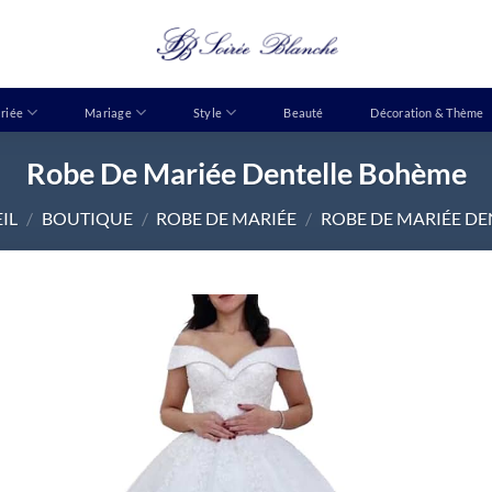
riée
Mariage
Style
Beauté
Décoration & Thème
Robe De Mariée Dentelle Bohème
IL
/
BOUTIQUE
/
ROBE DE MARIÉE
/
ROBE DE MARIÉE DE