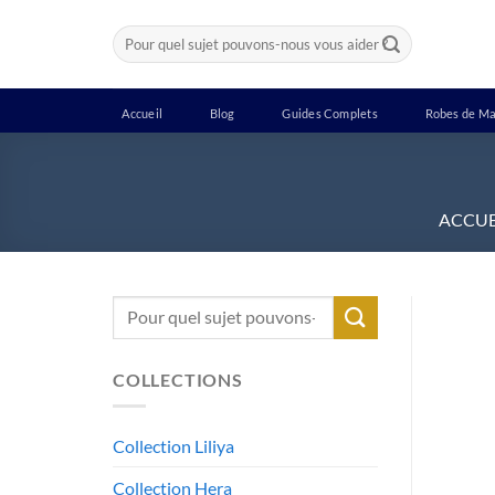
Passer
Recherche
au
pour :
contenu
Accueil
Blog
Guides Complets
Robes de Ma
ACCUE
Recherche
pour :
COLLECTIONS
Collection Liliya
Collection Hera