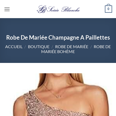
Passer
0
au
contenu
Robe De Mariée Champagne A Paillettes
ACCUEIL
/
BOUTIQUE
/
ROBE DE MARIÉE
/
ROBE DE
MARIÉE BOHÈME