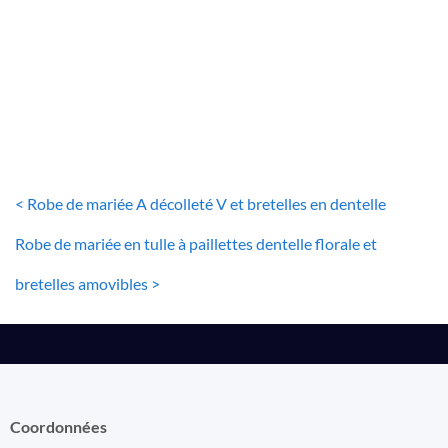
ROBE DE MARIÉE DENTELLE
Robe de Mariée en Dentelle Emilie
70
€
< Robe de mariée A décolleté V et bretelles en dentelle
Robe de mariée en tulle à paillettes dentelle florale et
bretelles amovibles >
Coordonnées