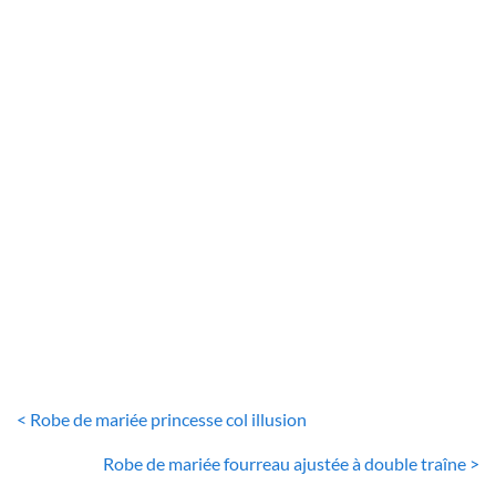
ROBE DE MARIÉE PRINCESSE
Robe De Mariée Princesse Bustier Illusion
80
€
< Robe de mariée princesse col illusion
Robe de mariée fourreau ajustée à double traîne >