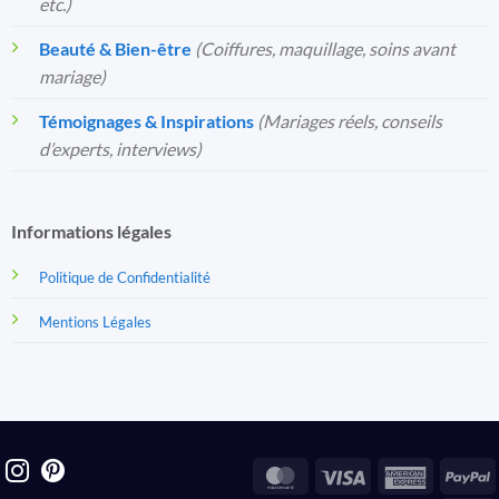
etc.)
Beauté & Bien-être
(Coiffures, maquillage, soins avant
mariage)
Témoignages & Inspirations
(Mariages réels, conseils
d’experts, interviews)
Informations légales
Politique de Confidentialité
Mentions Légales
MasterCard
Visa
America
P