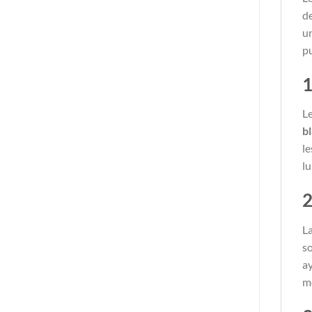
de
u
pu
1
Le
b
le
lu
2
L
so
ay
me