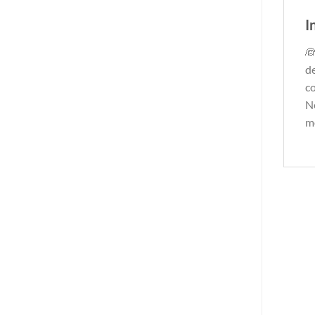
I
👰
de
c
No
mo