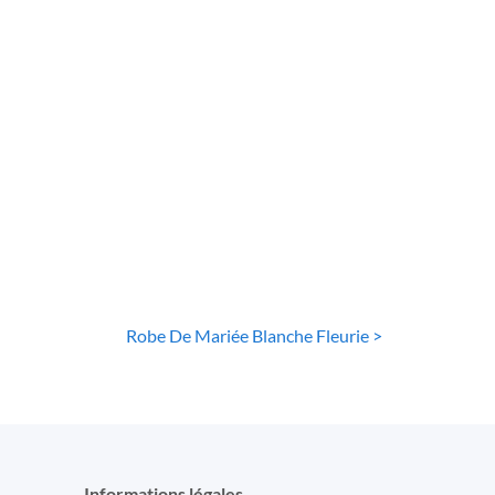
E MARIÉE PRINCESSE
ROBE DE MARIÉE PRINCESSE
e bal princesse
Robe De Mariée
entelle florale
Princesse Bustier
t paillettes
Illusion
36
€
80
€
Robe De Mariée Blanche Fleurie >
Informations légales