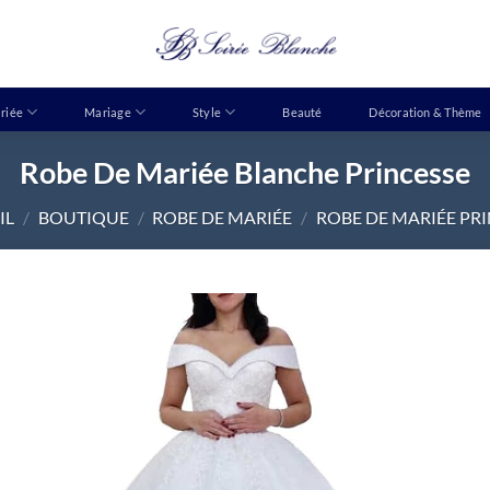
riée
Mariage
Style
Beauté
Décoration & Thème
Robe De Mariée Blanche Princesse
IL
/
BOUTIQUE
/
ROBE DE MARIÉE
/
ROBE DE MARIÉE PR