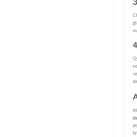
3
C
gl
ou
4
Qu
r
se
de
A
Al
d
et
N’