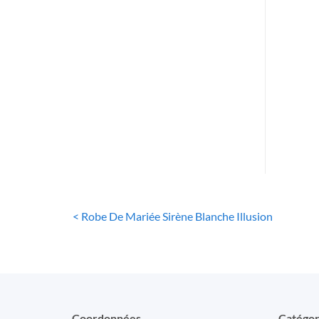
ROBE
R
Dent
< Robe De Mariée Sirène Blanche Illusion
Coordonnées
Catégor