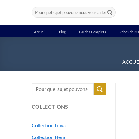
Passer
Recherche
au
pour :
contenu
Accueil
Blog
Guides Complets
Robes de Ma
ACCUE
Recherche
pour :
COLLECTIONS
Collection Liliya
Collection Hera