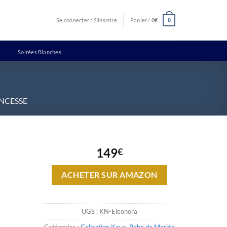
Se connecter / S’inscrire
Panier /
0
€
0
Soirées Blanches
INCESSE
149
€
ACHETER SUR AMAZON
UGS :
KN-Eleonora
Catégories :
Collection Kaya
,
Robe de Mariée