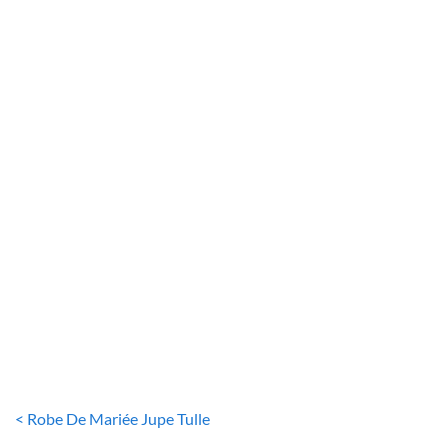
ROBE DE MARIÉE PRINCESSE
Robe De Mariée Princesse Bustier Illusion
80
€
< Robe De Mariée Jupe Tulle