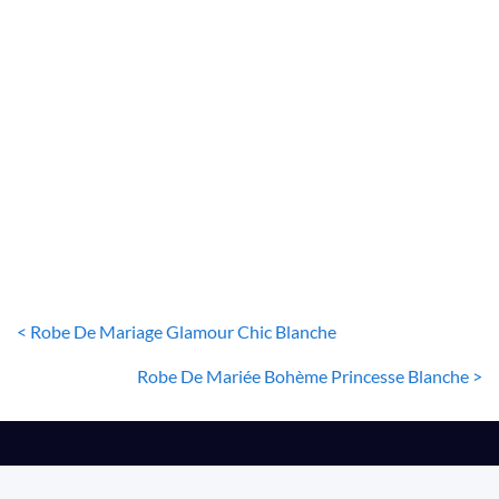
ROBE DE MARIÉE PRINCESSE
Robe De Mariée Princesse Bustier Illusion
80
€
< Robe De Mariage Glamour Chic Blanche
Robe De Mariée Bohème Princesse Blanche >