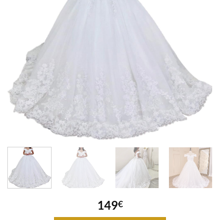
149
€