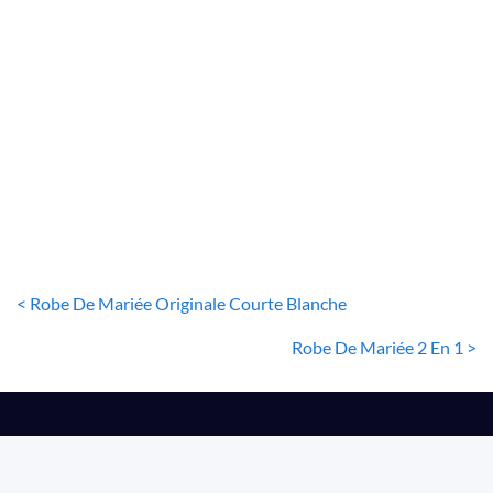
ROBE DE MARIÉE PRINCESSE
Robe De Mariée Princesse Bustier Illusion
80
€
< Robe De Mariée Originale Courte Blanche
Robe De Mariée 2 En 1 >