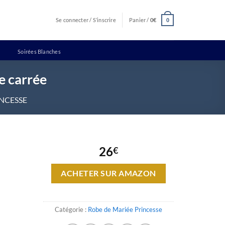
Se connecter / S’inscrire
Panier /
0
€
0
Soirées Blanches
e carrée
INCESSE
26
€
ACHETER SUR AMAZON
Catégorie :
Robe de Mariée Princesse