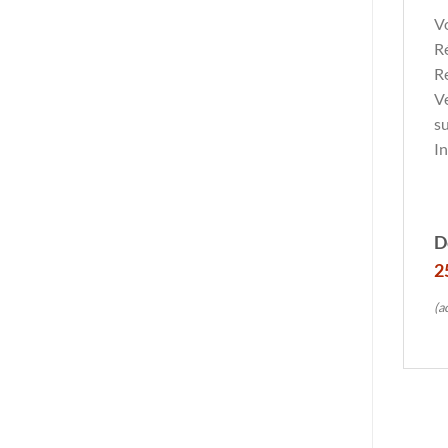
Vo
Ré
Re
Ve
su
In
D
2
(a