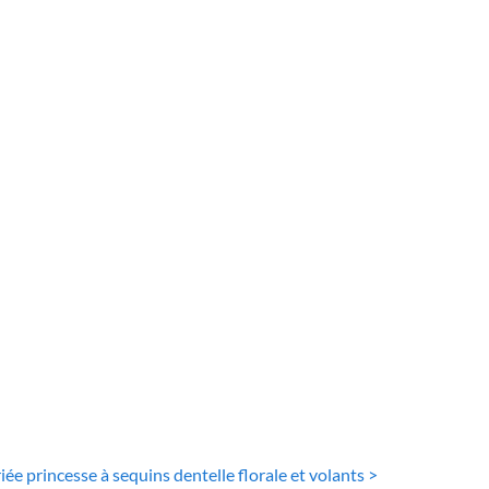
E MARIÉE PRINCESSE
ROBE DE MARIÉE PRINCESSE
e bal princesse
Robe De Mariée
entelle florale
Princesse Bustier
t paillettes
Illusion
36
€
80
€
ée princesse à sequins dentelle florale et volants >