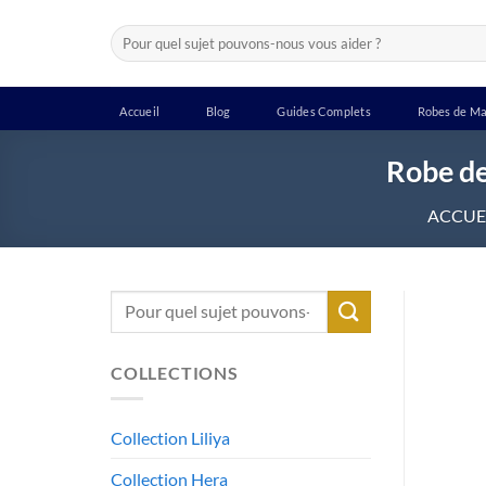
Passer
Recherche
au
pour :
contenu
Accueil
Blog
Guides Complets
Robes de Ma
Robe de
ACCUE
Recherche
pour :
COLLECTIONS
Collection Liliya
Collection Hera