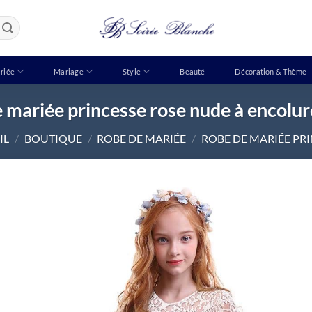
riée
Mariage
Style
Beauté
Décoration & Thème
 mariée princesse rose nude à encolur
IL
/
BOUTIQUE
/
ROBE DE MARIÉE
/
ROBE DE MARIÉE PR