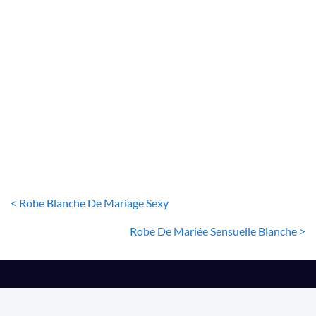
ROBE DE MARIÉE SIMPLE
Robe De Mariée Tulle Et Dentelle
32
€
< Robe Blanche De Mariage Sexy
Robe De Mariée Sensuelle Blanche >