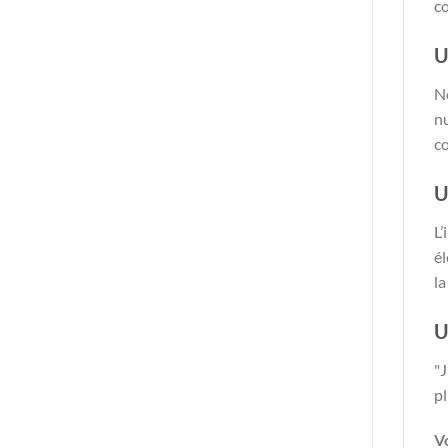
c
U
No
nu
co
U
L’
él
la
U
"J
pl
V