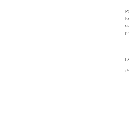
Po
fo
es
po
D
(a