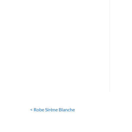
RO
R
< Robe Sirène Blanche