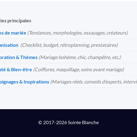
ies principales
s de mariée
(Tendances, morphologies, essayages, créateurs)
nisation
️
(Checklist, budget, rétroplanning, prestataires)
oration & Thèmes
(Mariage bohème, chic, champêtre, etc.)
té & Bien-être
(Coiffures, maquillage, soins avant mariage)
ignages & Inspirations
(Mariages réels, conseils d’experts, interv
© 2017-2026 Soirée Blanche