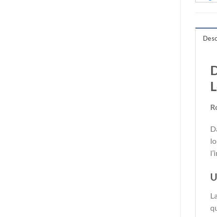
Desc
D
R
D
lo
l’
U
La
qu