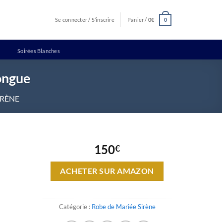
Se connecter / S’inscrire
Panier /
0
€
0
Soirées Blanches
ongue
IRÈNE
150
€
ACHETER SUR AMAZON
Catégorie :
Robe de Mariée Sirène