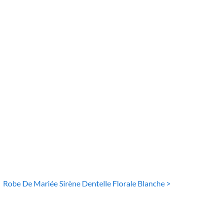
DE MARIÉE SIRÈNE
ROBE DE MARIÉE SIRÈNE
e De Mariée
Robe De Mariée
ène A Volants
Sirène Style Boho
Blanche
36
€
131
€
Robe De Mariée Sirène Dentelle Florale Blanche >