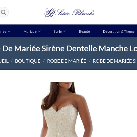
riée
Mariage
Style
Beauté
Décoration & Thème
 De Mariée Sirène Dentelle Manche L
EIL
/
BOUTIQUE
/
ROBE DE MARIÉE
/
ROBE DE MARIÉE S