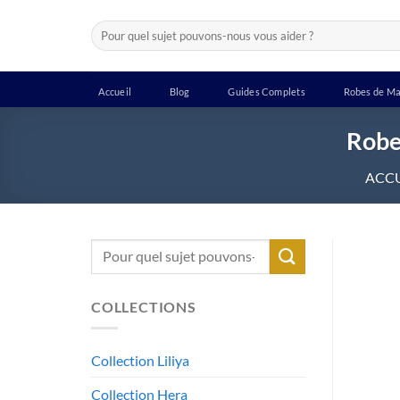
Passer
Recherche
au
pour :
contenu
Accueil
Blog
Guides Complets
Robes de Ma
Robe
ACCU
Recherche
pour :
COLLECTIONS
Collection Liliya
Collection Hera