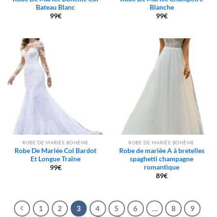
Bateau Blanc
Blanche
99
€
99
€
ROBE DE MARIÉE BOHÈME
ROBE DE MARIÉE BOHÈME
Robe De Mariée Col Bardot
Robe de mariée A à bretelles
Et Longue Traîne
spaghetti champagne
romantique
99
€
89
€
1
2
3
4
5
6
…
8
9