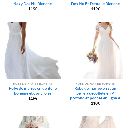
Sexy Dos Nu Blanche
Dos Nu Et Dentelle Blanche
119
€
119
€
ROBE DE MARIÉE BOHÈME
ROBE DE MARIÉE BOHÈME
Robe de mariée en dentelle
Robe de mariée en satin
bohème et dos croisé
perlé à décolleté en V
profond et poches en ligne A
119
€
110
€