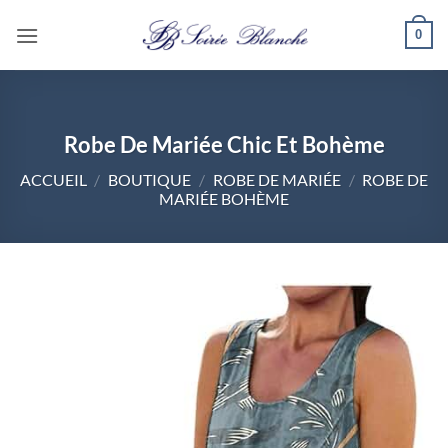
Passer
0
au
contenu
Robe De Mariée Chic Et Bohème
ACCUEIL
/
BOUTIQUE
/
ROBE DE MARIÉE
/
ROBE DE
MARIÉE BOHÈME