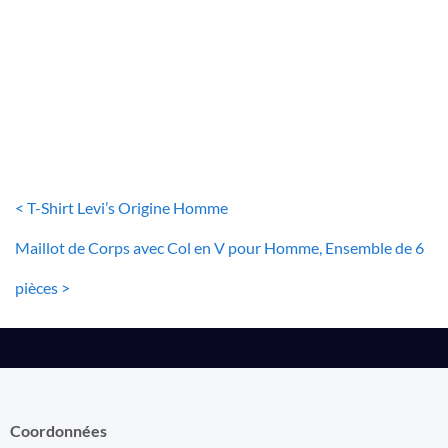
T-SHIRT BLANC
Lot de 3 T-Shirts Fondamentaux
36
€
< T-Shirt Levi’s Origine Homme
Maillot de Corps avec Col en V pour Homme, Ensemble de 6
pièces >
Coordonnées