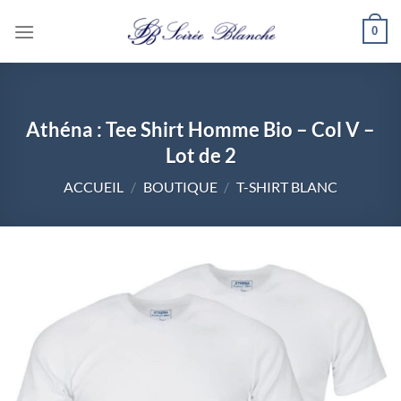
Passer
0
au
contenu
Athéna : Tee Shirt Homme Bio – Col V –
Lot de 2
ACCUEIL
/
BOUTIQUE
/
T-SHIRT BLANC