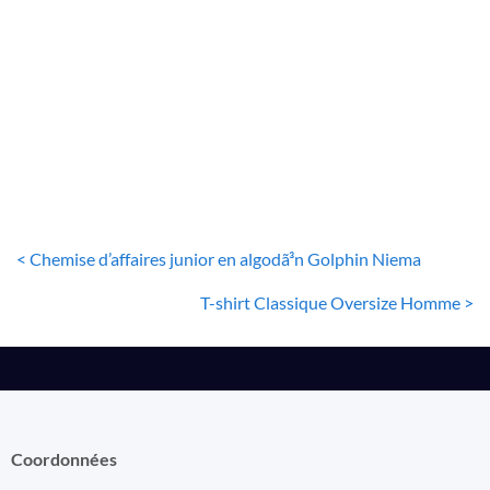
T-SHIRT BLANC
Lot de 3 T-Shirts Fondamentaux
36
€
< Chemise d’affaires junior en algodã³n Golphin Niema
T-shirt Classique Oversize Homme >
Coordonnées