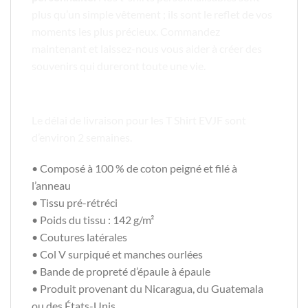
plus qu’un simple vêtement ; ils sont le reflet de vos
moments les plus précieux. Commandez
maintenant et laissez-nous vous aider à créer des
souvenirs qui dureront toute une vie.
Informations Importantes
Le délai de livraison pour les T Shirt EVJF sont
d’environ 2 semaines.
• Composé à 100 % de coton peigné et filé à
l’anneau
• Tissu pré-rétréci
• Poids du tissu : 142 g/m²
• Coutures latérales
• Col V surpiqué et manches ourlées
• Bande de propreté d’épaule à épaule
• Produit provenant du Nicaragua, du Guatemala
ou des États-Unis