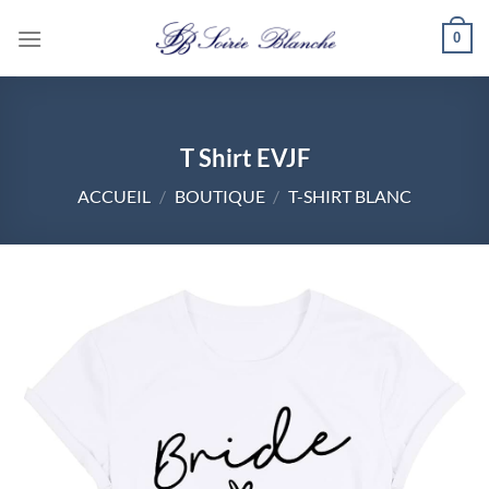
Passer
0
au
contenu
T Shirt EVJF
ACCUEIL
/
BOUTIQUE
/
T-SHIRT BLANC