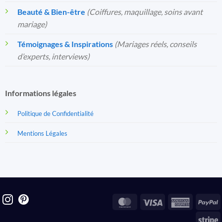
Beauté & Bien-être
(Coiffures, maquillage, soins avant
mariage)
Témoignages & Inspirations
(Mariages réels, conseils
d’experts, interviews)
Informations légales
Politique de Confidentialité
Mentions Légales
MasterCard
Visa
America
P
Express
S