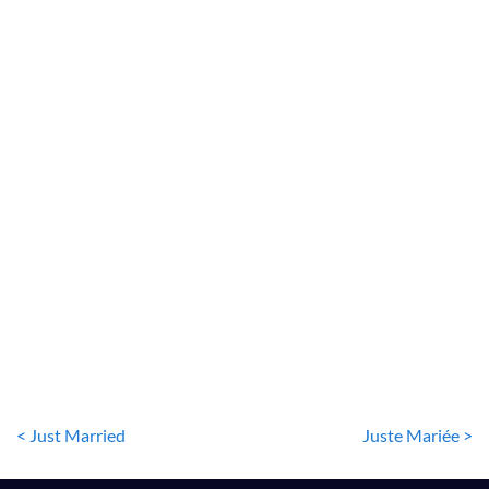
T-SHIRT BLANC
Lot de 3 T-Shirts Fondamentaux
36
€
< Just Married
Juste Mariée >