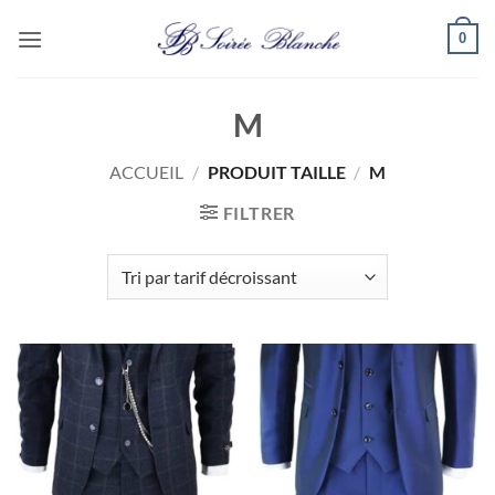
Passer
0
au
contenu
M
ACCUEIL
/
PRODUIT TAILLE
/
M
FILTRER