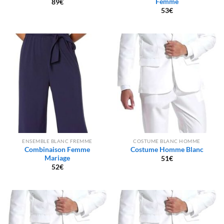
Femme
89
€
53
€
ENSEMBLE BLANC FREMME
COSTUME BLANC HOMME
Combinaison Femme
Costume Homme Blanc
Mariage
51
€
52
€