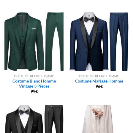
COSTUME BLANC HOMME
COSTUME BLANC HOMME
Costume Blanc Homme
Costume Mariage Homme
Vintage 3 Pièces
96
€
99
€