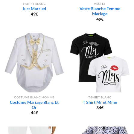
T-SHIRT BLANC
VESTES
Just Married
Veste Blanche Femme
Mariage
49
€
49
€
COSTUME BLANC HOMME
T-SHIRT BLANC
Costume Mariage Blanc Et
T Shirt Mr et Mme
Or
34
€
44
€