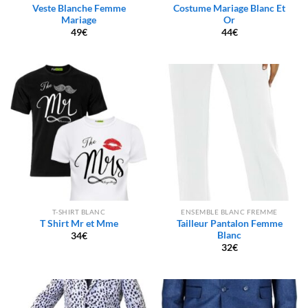
Veste Blanche Femme
Costume Mariage Blanc Et
Mariage
Or
49
€
44
€
T-SHIRT BLANC
ENSEMBLE BLANC FREMME
T Shirt Mr et Mme
Tailleur Pantalon Femme
Blanc
34
€
32
€