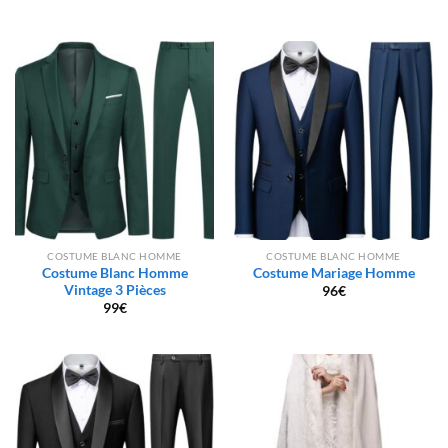
COSTUME BLANC HOMME
COSTUME BLANC HOMME
Costume Blanc Homme
Costume Mariage Homme
Vintage 3 Pièces
96
€
99
€