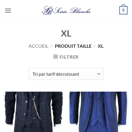
Passer
0
au
contenu
XL
ACCUEIL
/
PRODUIT TAILLE
/
XL
FILTRER