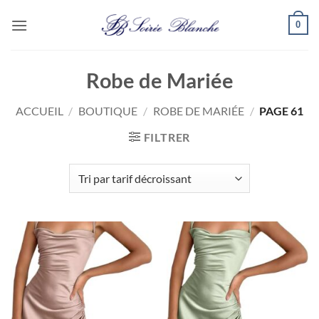
Passer
0
au
contenu
Robe de Mariée
ACCUEIL
/
BOUTIQUE
/
ROBE DE MARIÉE
/
PAGE 61
FILTRER