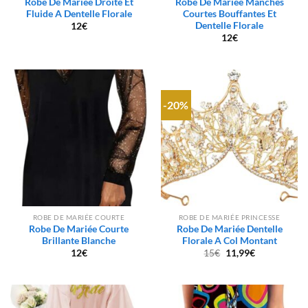
Robe De Mariée Droite Et
Robe De Mariée Manches
Fluide A Dentelle Florale
Courtes Bouffantes Et
Dentelle Florale
12
€
12
€
-20%
ROBE DE MARIÉE COURTE
ROBE DE MARIÉE PRINCESSE
Robe De Mariée Courte
Robe De Mariée Dentelle
Brillante Blanche
Florale A Col Montant
Le
Le
12
€
15
€
11,99
€
prix
prix
initial
actuel
était :
est :
15€.
11,99€.