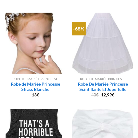
-68%
ROBE DE MARIÉE PRINCESSE
ROBE DE MARIÉE PRINCESSE
Robe de Mariée Princesse
Robe De Mariée Princesse
Strass Blanche
Scintillante Et Jupe Tulle
Le
Le
13
€
40
€
12,99
€
prix
prix
initial
actuel
était :
est :
40€.
12,99€.