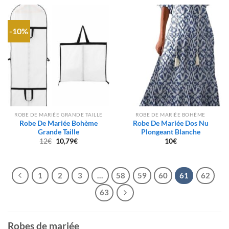
-10%
ROBE DE MARIÉE GRANDE TAILLE
ROBE DE MARIÉE BOHÈME
Robe De Mariée Bohème
Robe De Mariée Dos Nu
Grande Taille
Plongeant Blanche
Le
Le
12
€
10,79
€
10
€
prix
prix
initial
actuel
était :
est :
12€.
10,79€.
1
2
3
…
58
59
60
61
62
63
Robes de mariée