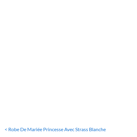
ROBE DE MARIÉE PRINCESSE
Robe De Mariée Princesse Bustier Illusion
80
€
< Robe De Mariée Princesse Avec Strass Blanche