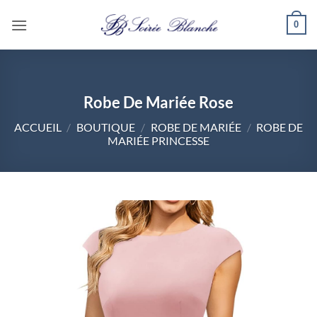
Passer
0
au
contenu
Robe De Mariée Rose
ACCUEIL
/
BOUTIQUE
/
ROBE DE MARIÉE
/
ROBE DE
MARIÉE PRINCESSE